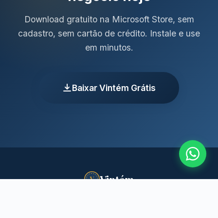
Download gratuito na Microsoft Store, sem
cadastro, sem cartão de crédito. Instale e use
em minutos.
Baixar Vintém Grátis
Vintém
V
Zipline Tecnologia Ltda — CNPJ 04.693.497/0001-21
Santa Maria/RS — Brasil
WhatsApp: (11) 4007-2536